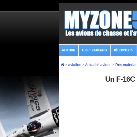
AVIATION
FLIGHT SIMULATOR
HÉLICOPTÈRES
>
aviation
>
Actualité avions
>
Des matériau
Un F-16C 