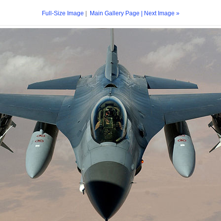
Full-Size Image
|
Main Gallery Page
| Next Image »