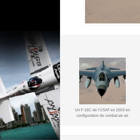
Un F-16C de l’USAF en 2003 en
configuration de combat air-air