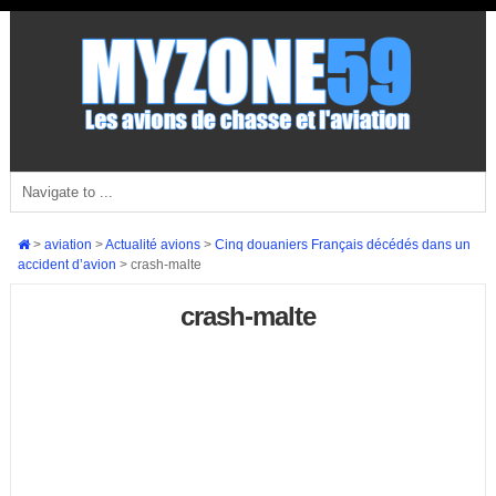
>
aviation
>
Actualité avions
>
Cinq douaniers Français décédés dans un
accident d’avion
>
crash-malte
crash-malte