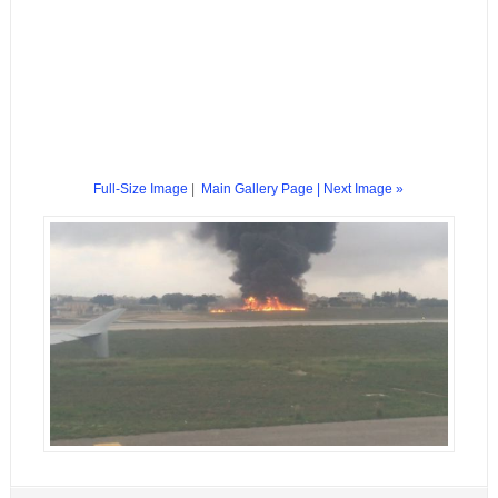
Full-Size Image
|
Main Gallery Page
| Next Image »