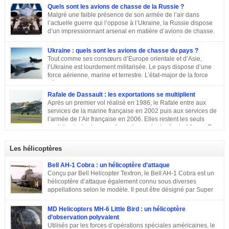
Quels sont les avions de chasse de la Russie ?
Malgré une faible présence de son armée de l’air dans
l’actuelle guerre qui l’oppose à l’Ukraine, la Russie dispose
d’un impressionnant arsenal en matière d’avions de chasse.
Chasseurs, bombardiers, avions d’attaque … découvrons
ensemble les principaux moyens dont dispose sa force aérienne.
Ukraine : quels sont les avions de chasse du pays ?
Tout comme ses consœurs d’Europe orientale et d’Asie,
l’Ukraine est lourdement militarisée. Le pays dispose d’une
force aérienne, marine et terrestre. L’état-major de la force
aérienne ukrainienne se trouve dans la ville de Vinnitsa. Elle
est équipée en majorité d’avions de fabrication soviétique. Parmi les
Rafale de Dassault : les exportations se multiplient
républiques socialistes soviétiques, l’Ukraine élabore l’une des plus
Après un premier vol réalisé en 1986, le Rafale entre aux
stratégiques. D’après les statistiques de 2014, l’armée de l’air ukrainienne
services de la marine française en 2002 puis aux services de
et les forces de défense aérienne contiennent environ 43 000 personnes et
l’armée de l’Air française en 2006. Elles restent les seuls
247 avions. L’armée ukrainienne se divise en trois commandements
exploitants du chasseur français pendant près de 10 ans. En
régionaux : Ouest, Est et Sud. Chacun d’eux dispose de plusieurs brigades
2011, Serge Dassault (décédé en mai 2018) se montre optimiste et assure
tactiques qui sont régies […]
que le succès viendra bientôt. Quatre ans plus tard, les premières
Les hélicoptères
commandes étrangères sont signées et depuis, le constructeur multiplie les
exportations. Tour d’horizon sur les exportations du Rafale …
Bell AH-1 Cobra : un hélicoptère d’attaque
Conçu par Bell Helicopter Textron, le Bell AH-1 Cobra est un
hélicoptère d’attaque également connu sous diverses
appellations selon le modèle. Il peut être désigné par Super
Cobra, HueyCobra, Cobra, Whiskey Cobra, SeaCobra, Zulu
Cobra, Snake ou encore Viper. Le modèle premier était doté de la même
MD Helicopters MH-6 Little Bird : un hélicoptère
motorisation, de la même transmission et du même rotor principal que le
d’observation polyvalent
Bell UH-1 Iroquois. Cet appareil a effectué son premier vol en septembre
Utilisés par les forces d’opérations spéciales américaines, le