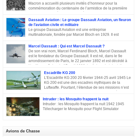
Macron a accueilli plusieurs invités d’honneur pour la
commémoration du centenaire de l’armistice de la première
guerre mondiale à Paris.A L’Elysée, environ 70 chefs d’Etats
et dirigeants ont célébré la cérémonie des cents ans de l’armistice de 1918.
Dassault Aviation : Le groupe Dassault Aviation, un fleuron
Après une semaine mémorielle les célébrations se sont poursuivies par
de l’aviation civile et militaire
une commémoraison à l’Arc de triomphe et un discours du président
Le groupe Dassault Aviation est une entreprise
Emmanuel Macron.
multinationale, fondée par Marcel Bloch en 1929. Il est
aujourd’hui, la seule entreprise d’aviation au monde, encore
entre les mains de la famille de son fondateur et qui porte encore son nom,
Marcel Dassault : Qui est Marcel Dassault ?
Marcel Bloch ayant changé son nom en Dassault en 1946. Retour sur le
De son vrai nom, Marcel Ferdinand Bloch, Marcel Dassault
parcours de ce fleuron de l’aviation civile et militaire. De la première guerre
est le fondateur du Groupe Dassault. Il est né, dans le 9e
mondiale à la Course aux Armements Au début de la première guerre
arrondissement de Paris, le 22 janvier 1892 et est décédé à
mondiale, Marcel Bloch a créé la Société d’études aéronautiques avec son
Neuilly-sur-Seine, le 17 avril 1986. Ingénieur de talent, il a
ami Henry Potez. Cette entreprise conçut une centaine d’appareils dotés de
également été un entrepreneur et un homme politique français. Enfance et
Escadrille KG 200
l’Hélice […]
famille de Marcel Dassault Dernier enfant d’Adolphe Bloch et de Noémie
L’Escadrille KG 200 20 février 1944-25 avril 1945 Le
Allatini, Marcel avait trois frères ainés. Le premier est mort à son jeune âge,
KG 200 est une des escadres mythiques de la
le second, Darius Paul Bloch est devenu générale d’armée et le troisième,
Luftwaffe. Pourtant, l’étendue de ses missions n’est
René était chirurgien à Paris avant d’être exécuté en déportation […]
pas toujours connue, et cette escadre peut évoquer
des missions très différentes selon les centres d’intérêts : patrouille
Intruder : les Mosquito frappent la nuit
maritime, Mistel ou missions secrètes. Partons du commencement : le nom.
Intruder : les Mosquito frappent la nuit 1942 1945
La désignation KG 200, KampfGeschwader 200, signifie littéralement »
Télecharger le Mosquito pour Flight Simulator
escadre de combat n°200 « . » Escadre de combat « , c’est un peu vague.
Donc il n’y a pas a priori de limites aux missions du KG 200, sous cette
appellation générique on trouve une escadre bonne […]
Avions de Chasse