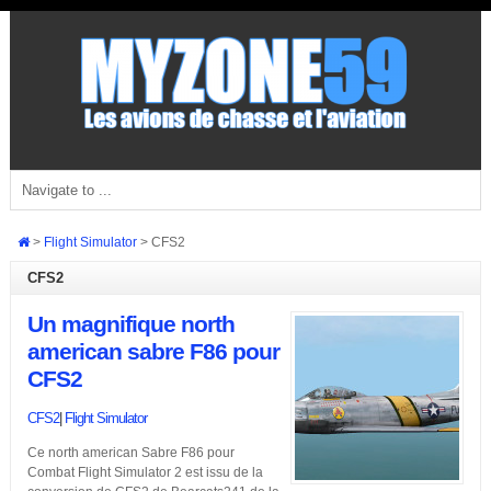
>
Flight Simulator
>
CFS2
CFS2
Un magnifique north
american sabre F86 pour
CFS2
CFS2
|
Flight Simulator
Ce north american Sabre F86 pour
Combat Flight Simulator 2 est issu de la