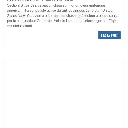
conversion de CFS2 de Bearcats241 de la
SectionF8 . Le Bearcat est un chasseur monomoteur embarqué
américain. Il a surtout été utilisé durant les années 1940 par l’United
States Navy. Ce avion a été le dernier chasseur à moteur à piston conçu
par le constructeur Grumman. Voici le lien pour le télécharger sur Flight
Simulator World :
LIRE LA SUITE