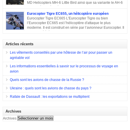
1965, est entré en service en 1967 et est toujours en service dans quelques
MD Helicopters MH-6 Little Bird ainsi que sa variante le AH-6
pays. Sa conception C’est en 1962 que Bell décide de construire un
est un hélicoptère léger conçu sur la base du Hughes OH-6 et
hélicoptère sur mesure […]
du Hughes MD 500. Il a été conçu par l’avionneur américain MD
Eurocopter Tigre EC655, un hélicoptère européen
Helicopters. Sa conception Lorsqu’en 1960, l’armée américaine a évoqué
Eurocopter Tigre EC665 L'Eurocopter Tigre ou bien
son souhait de développer un hélicoptère léger d’observation qui serait
l’Eurocopter EC665 est l’hélicoptère d'attaque le plus
également capable d’endosser divers rôles, de nombreuses compagnies
moderne. Il est construit en série par l’avionneur Eurocopter. Il
sont entrées en compétition pour remporter le projet. Parmi elles, il y a eu
est destiné à équiper les forces de terres de l’Allemagne, la
Hughes Aircraft qui a proposé son Modèle 369 ainsi que des propositions
France et l’Espagne. Doté d’une configuration typique, cet appareil est
de Bell Helicopter et […]
construit afin d’assurer les missions d’appui à proximité immédiate des
Articles récents
forces terrestres. Il a été utilisé en 2009 lors de la guerre en Afghanistan.
Eurocopter Tigre EC655
Les vêtements conseillés par une hôtesse de l’air pour passer un
agréable vol
Les informations essentielles à savoir sur le processus de voyage en
avion
Quels sont les avions de chasse de la Russie ?
Ukraine : quels sont les avions de chasse du pays ?
Rafale de Dassault : les exportations se multiplient
Archives
Archives