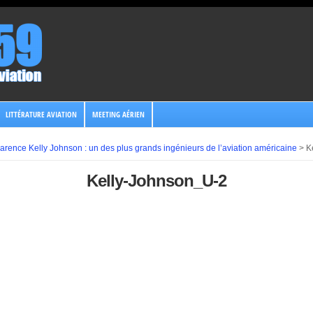
LITTÉRATURE AVIATION
MEETING AÉRIEN
arence Kelly Johnson : un des plus grands ingénieurs de l’aviation américaine
>
K
Kelly-Johnson_U-2