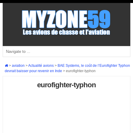
>
aviation
>
Actualité avions
>
BAE Systems, le coût de l’Eurofighter Typhon
devrait baisser pour revenir en Inde
>
eurofighter-typhon
eurofighter-typhon