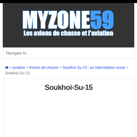
>
aviation
>
Avions de chasse
>
Soukhoï Su-15 : un intercepteur russe
>
Soukhoi-Su-15
Soukhoi-Su-15