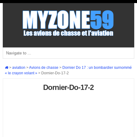
>
aviation
>
Avions de chasse
>
Dornier Do 17 : un bombardier surnommé
« le crayon volant »
>
Dornier-Do-17-2
Dornier-Do-17-2