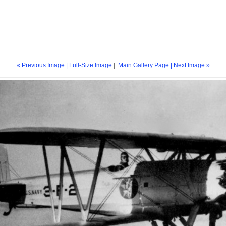
« Previous Image |
Full-Size Image
|
Main Gallery Page
| Next Image »