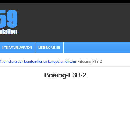
LITTÉRATURE AVIATION
MEETING AÉRIEN
 : un chasseur-bombardier embarqué américain
>
Boeing-F3B-2
Boeing-F3B-2