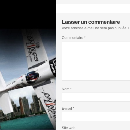
Laisser un commentaire
Votre adresse e-mail ne sera pas publiée.
L
Commentaire
*
Nom
*
E-mail
*
Site web