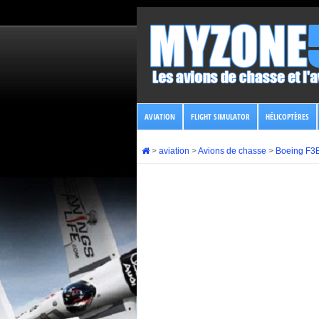
AVIATION
FLIGHT SIMULATOR
HÉLICOPTÈRES
>
aviation
>
Avions de chasse
>
Boeing F3B