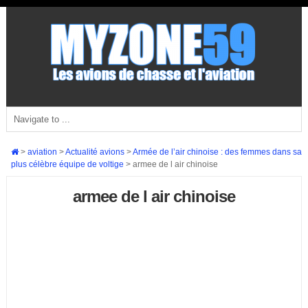
>
aviation
>
Actualité avions
>
Armée de l’air chinoise : des femmes dans sa
plus célèbre équipe de voltige
>
armee de l air chinoise
armee de l air chinoise