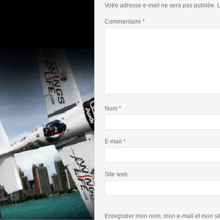
Votre adresse e-mail ne sera pas publiée.
L
Commentaire
*
Nom
*
E-mail
*
Site web
Enregistrer mon nom, mon e-mail et mon si