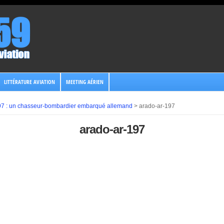
LITTÉRATURE AVIATION
MEETING AÉRIEN
97 : un chasseur-bombardier embarqué allemand
>
arado-ar-197
arado-ar-197