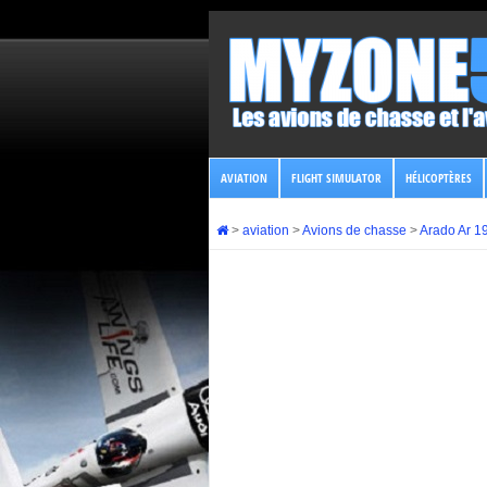
AVIATION
FLIGHT SIMULATOR
HÉLICOPTÈRES
>
aviation
>
Avions de chasse
>
Arado Ar 1