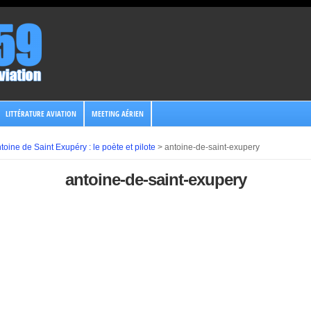
LITTÉRATURE AVIATION
MEETING AÉRIEN
toine de Saint Exupéry : le poète et pilote
>
antoine-de-saint-exupery
antoine-de-saint-exupery