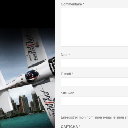
Commentaire
*
Nom
*
E-mail
*
Site web
Enregistrer mon nom, mon e-mail et mon si
CAPTCHA
*