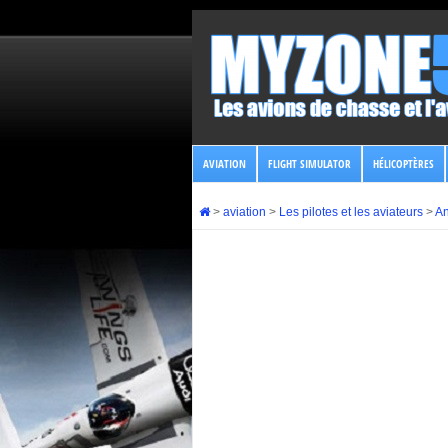
AVIATION
FLIGHT SIMULATOR
HÉLICOPTÈRES
>
aviation
>
Les pilotes et les aviateurs
>
An