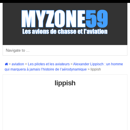
>
aviation
>
Les pilotes et les aviateurs
>
Alexander Lippisch : un homme
qui marquera à jamais l’histoire de l’aérodynamique
>
lippish
lippish