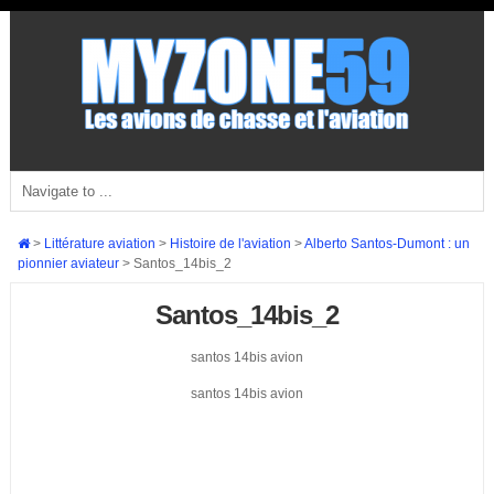
>
Littérature aviation
>
Histoire de l'aviation
>
Alberto Santos-Dumont : un
pionnier aviateur
>
Santos_14bis_2
Santos_14bis_2
santos 14bis avion
santos 14bis avion