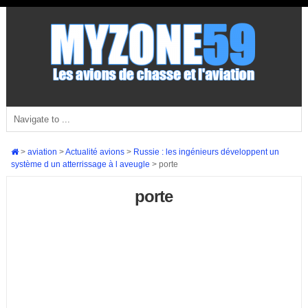
>
aviation
>
Actualité avions
>
Russie : les ingénieurs développent un
système d un atterrissage à l aveugle
>
porte
porte