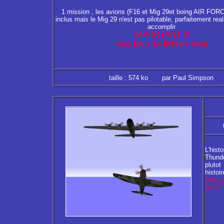
1 mission , les avions (F16 et Mig 29et boing AIR FO
inclus mais le Mig 29 n'est pas pilotable, parfaitement realis
accomplir
IMPORTANT !!!
lisez bien les fichiers texte
taille : 574 ko par Paul Simpson
L'hist
Thunde
pluto
histoi
dans v
de CF